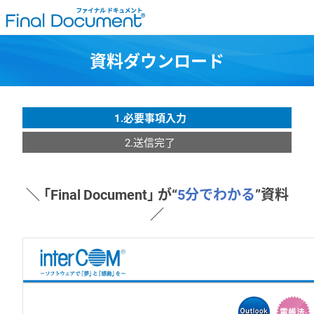
資料ダウンロード
1.必要事項入力
2.送信完了
＼ 「Final Document」 が“
5分でわかる
”資料
／