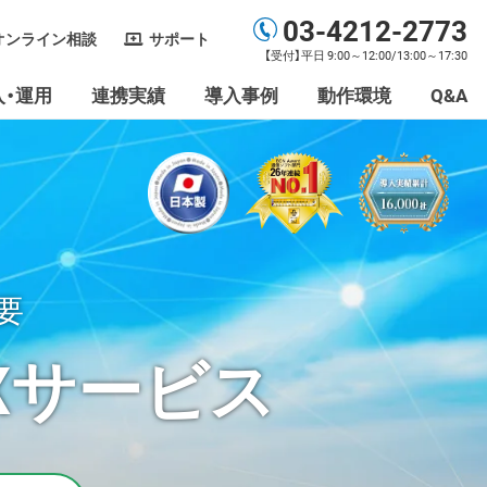
03-4212-2773
オンライン相談
サポート
【受付】平日 9:00～12:00/13:00～17:30
入・運用
連携実績
導入事例
動作環境
Q&A
Xを一元管理
受信
o」と送信連携
X送受信
要
Xサービス