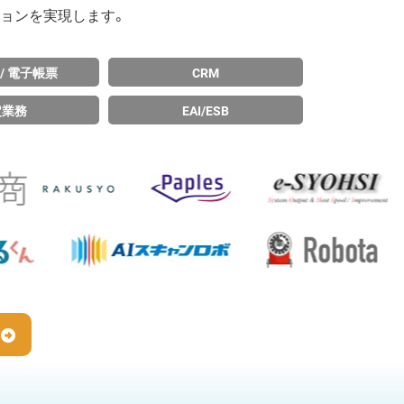
ションを実現します。
/ 電子帳票
CRM
定業務
EAI/ESB