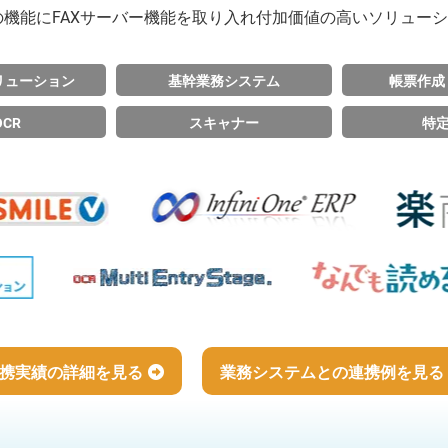
機能にFAXサーバー機能を取り入れ付加価値の高いソリュー
リューション
基幹業務システム
帳票作成 
OCR
スキャナー
特
携実績の詳細を見る
業務システムとの連携例を見る