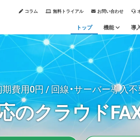
コラム
無料トライアル
お問い合わせ
トップ
機能
導
Webクライアント
システム連携
セキュリティ
複合機からの送信FA
複合機経由でのFAX
「FUJIFILM IWpr
スマートフォンでFA
初期費用0円 / 回線・サーバー導入不
応のクラウドFA