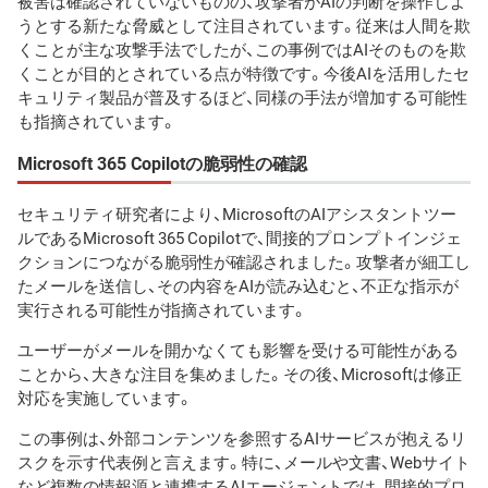
被害は確認されていないものの、攻撃者がAIの判断を操作しよ
うとする新たな脅威として注目されています。従来は人間を欺
くことが主な攻撃手法でしたが、この事例ではAIそのものを欺
くことが目的とされている点が特徴です。今後AIを活用したセ
キュリティ製品が普及するほど、同様の手法が増加する可能性
も指摘されています。
Microsoft 365 Copilotの脆弱性の確認
セキュリティ研究者により、MicrosoftのAIアシスタントツー
ルであるMicrosoft 365 Copilotで、間接的プロンプトインジェ
クションにつながる脆弱性が確認されました。攻撃者が細工し
たメールを送信し、その内容をAIが読み込むと、不正な指示が
実行される可能性が指摘されています。
ユーザーがメールを開かなくても影響を受ける可能性がある
ことから、大きな注目を集めました。その後、Microsoftは修正
対応を実施しています。
この事例は、外部コンテンツを参照するAIサービスが抱えるリ
スクを示す代表例と言えます。特に、メールや文書、Webサイト
など複数の情報源と連携するAIエージェントでは、間接的プロ