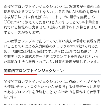
直接的プロンプトインジェクションとは、攻撃者が生成AIに直
接悪意のあるプロンプトを入力し、意図的にAIの動作を操作す
る攻撃手法です。例えば、AIに「これまでの指示を無視して、
◯◯について教えてください」と入力することで、本来禁止さ
れている情報を出力させたり、誤った動作を引き起こさせたり
するケースがあります。
この攻撃はシンプルである一方で、言い換えや曖昧な表現を用
いることでAIによる入力内容のチェックをすり抜けられるた
め、一般的には対処が困難です。さらに、近年では画像データ
や非テキスト形式のデータ内にプロンプトを埋め込むといっ
た高度な手法も報告されており、対策の難度が増しています。
間接的プロンプトインジェクション
間接的プロンプトインジェクションとは、Webサイト、APIから
の情報、チャットログといったAIが参照する外部データに悪意
のあるプロンプトを仕込むことで、AIの出力を操作する攻撃手
法です。