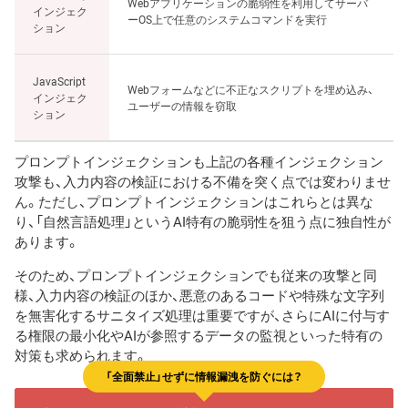
Webアプリケーションの脆弱性を利用してサーバ
インジェク
ーOS上で任意のシステムコマンドを実行
ション
JavaScript
Webフォームなどに不正なスクリプトを埋め込み、
インジェク
ユーザーの情報を窃取
ション
プロンプトインジェクションも上記の各種インジェクション
攻撃も、入力内容の検証における不備を突く点では変わりませ
ん。ただし、プロンプトインジェクションはこれらとは異な
り、「自然言語処理」というAI特有の脆弱性を狙う点に独自性が
あります。
そのため、プロンプトインジェクションでも従来の攻撃と同
様、入力内容の検証のほか、悪意のあるコードや特殊な文字列
を無害化するサニタイズ処理は重要ですが、さらにAIに付与す
る権限の最小化やAIが参照するデータの監視といった特有の
対策も求められます。
「全面禁止」せずに情報漏洩を防ぐには？