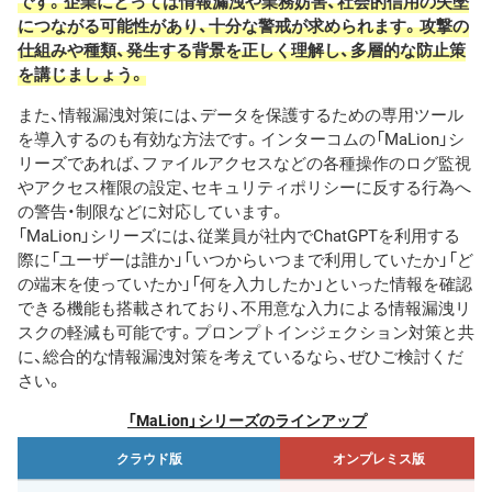
です。企業にとっては情報漏洩や業務妨害、社会的信用の失墜
につながる可能性があり、十分な警戒が求められます。攻撃の
仕組みや種類、発生する背景を正しく理解し、多層的な防止策
を講じましょう。
また、情報漏洩対策には、データを保護するための専用ツール
を導入するのも有効な方法です。インターコムの「MaLion」シ
リーズであれば、ファイルアクセスなどの各種操作のログ監視
やアクセス権限の設定、セキュリティポリシーに反する行為へ
の警告・制限などに対応しています。
「MaLion」シリーズには、従業員が社内でChatGPTを利用する
際に「ユーザーは誰か」「いつからいつまで利用していたか」「ど
の端末を使っていたか」「何を入力したか」といった情報を確認
できる機能も搭載されており、不用意な入力による情報漏洩リ
スクの軽減も可能です。プロンプトインジェクション対策と共
に、総合的な情報漏洩対策を考えているなら、ぜひご検討くだ
さい。
「MaLion」シリーズのラインアップ
クラウド版
オンプレミス版