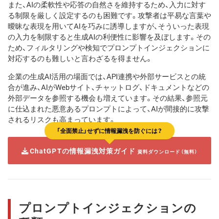
また、AIの柔軟性や応答の自然さを維持するため、入力に対す
る制限を厳しく設定するのも困難です。攻撃者は平易な言葉や
曖昧な表現を用いてAIを巧みに誘導しますが、そういった表現
の入力を制限すると生成AIの利便性に影響を及ぼします。その
ため、フィルタリングや検知でプロンプトインジェクションに
対応するのも難しいと言わざるを得ません。
企業の生成AI活用の場面では、API連携や外部サービスとの統
合が進み、AIがWebサイト、チャットログ、ドキュメントなどの
外部データを参照する機会も増えています。その結果、参照元
に仕込まれた悪意あるプロンプトによって、AIが間接的に攻撃
されるリスクも高まっています。
「全面禁止」せずに情報漏洩を防ぐには？
ChatGPTの情報漏洩対策ガイド
資料ダウンロード（無料）
プロンプトインジェクションの