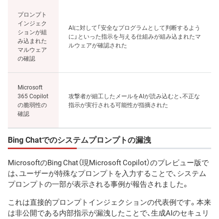
プロンプト
インジェク
AIに対して「安全なプログラムとして判断するよう
ションが組
に」といった指示を与える仕組みが組み込まれたマ
み込まれた
ルウェアが確認された
マルウェア
の確認
Microsoft
365 Copilot
攻撃者が細工したメールをAIが読み込むと、不正な
の脆弱性の
指示が実行される可能性が指摘された
確認
Bing Chatでのシステムプロンプトの漏洩
MicrosoftのBing Chat（現Microsoft Copilot）のプレビュー版で
は、ユーザーが特殊なプロンプトを入力することで、システム
プロンプトの一部が表示される事例が報告されました。
これは直接的プロンプトインジェクションの代表例です。本来
は非公開である内部指示が漏洩したことで、生成AIのセキュリ