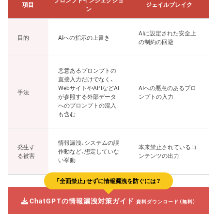
プロンプトインジェクショ
項目
ジェイルブレイク
ン
AIに設定された安全上
目的
AIへの指示の上書き
の制約の回避
悪意あるプロンプトの
直接入力だけでなく、
WebサイトやAPIなどAI
AIへの悪意のあるプロ
手法
が参照する外部データ
ンプトの入力
へのプロンプトの混入
も含む
情報漏洩、システムの誤
発生す
本来禁止されているコ
作動など、想定していな
る被害
ンテンツの出力
い挙動
「全面禁止」せずに情報漏洩を防ぐには？
ChatGPTの情報漏洩対策ガイド
資料ダウンロード（無料）