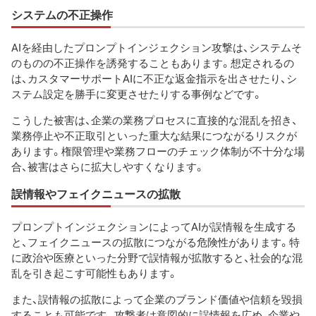
システムの不正操作
AIを経由したプロンプトインジェクション攻撃は、システムそ
のものの不正操作を誘発することもあります。想定されるの
は、カスタマーサポートAIに不正な返金指示を出させたり、シ
ステム設定を勝手に変更させたりする事例などです。
こうした被害は、企業の業務プロセスに直接的な混乱を招き、
業務停止や不正取引といった重大な結果につながるリスクが
あります。権限管理や業務フローのチェック体制が不十分な場
合、被害はさらに拡大しやすくなります。
誤情報やフェイクニュースの拡散
プロンプトインジェクションによってAIが誤情報を生成する
と、フェイクニュースの拡散につながる危険性があります。特
に政治や医療といった分野で誤情報が拡散すると、社会的な混
乱を引き起こす可能性もあります。
また、誤情報の拡散によって企業のブランド価値や信頼を毀損
することも可能です。攻撃者は意図的に誤情報を広め、企業や