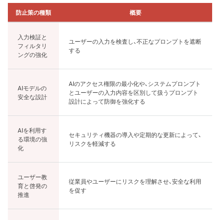
防止策の種類
概要
入力検証と
ユーザーの入力を検査し、不正なプロンプトを遮断
フィルタリ
する
ングの強化
AIのアクセス権限の最小化や、システムプロンプト
AIモデルの
とユーザーの入力内容を区別して扱うプロンプト
安全な設計
設計によって防御を強化する
AIを利用す
セキュリティ機器の導入や定期的な更新によって、
る環境の強
リスクを軽減する
化
ユーザー教
従業員やユーザーにリスクを理解させ、安全な利用
育と啓発の
を促す
推進