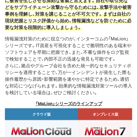
に被害を生じさせる深刻な脅威と言えます。自社や取引先な
どをサプライチェーン攻撃から守るためには、攻撃手法や被害
事例を理解し、対策を講じることが不可欠です。まずは自社の
現状把握とリスク評価から始め、情報漏洩などを防ぐために必
要な対策を段階的に導入しましょう。
情報漏洩対策のために役立つのが、インターコムの「MaLion」
シリーズです。IT資産を可視化することで脆弱性のある端末や
ソフトウェアを早期に把握でき、また、不審な操作をログ監視
で検知することで、内部不正の迅速な発見も可能です。
さらに、拠点やグループ会社を含めた統一的なセキュリティポ
リシーを適用することで、万が一インシデントが発生した際も
操作履歴から原因・影響範囲を速やかに特定できるため、適切
な対応につなげられます。効果的な情報漏洩対策ツールの導入
を検討している場合は、ぜひご検討ください。
「MaLion」シリーズのラインアップ
クラウド版
オンプレミス版