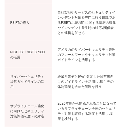
自社製品やサービスのセキュリティイ
ンシデント対応を専門に行う組織であ
PSIRTの導入
るPSIRTに、脆弱性に関する情報の収集
やインシデント発生時の対応、関係者
との連携を任せる
アメリカのサイバーセキュリティ管理
NIST CSF・NIST SP800
のフレームワークやセキュリティ対策
の活用
ガイドラインを活用する
サイバーセキュリティ
経済産業省とIPAが策定した経営層向
経営ガイドラインの活
けのガイドラインを活用し、取引先の
用
体制確認を含めた管理を行う
2026年度から開始されることになって
サプライチェーン強化
いるサプライチェーン全体のセキュリ
に向けたセキュリティ
ティ対策を評価する制度を活用し、対
対策評価制度への対応
策を検討する