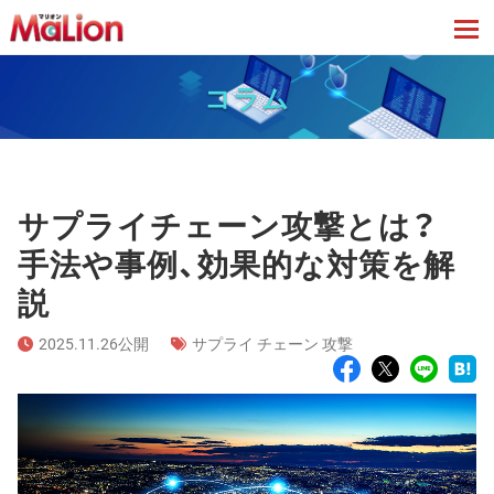
tog
コラム
サプライチェーン攻撃とは？
手法や事例、効果的な対策を解
説
2025.11.26公開
サプライ チェーン 攻撃