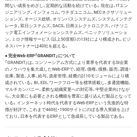
間ない成長をめざし、定期的な活動を続けている。現在は、ITエン
ジニアリング、インフォコム、ウチダユニコム、NECネクサソリュー
ションズ、オージス総研、オリンパスシステムズ、システムインテグ
レータ、双日システムズ、DACS、日商エレクトロニクス、パナソニ
ック電工インフォメーションシステムズ、ベニックソリューショ
ン、ミロク情報サービス（以上50音順）の13社により構成され、ビジ
ネスパートナーは40社を超える。
● 完全Web-ERP「GRANDIT」について
「GRANDIT」は、コンソーシアム方式により業界を代表するSI企業
のノウハウを集大成したWeb-ERPで、経理、債権、債務、販売、調達・
在庫、製造、人事、給与、資産管理、経費の計10モジュールにより構
成されている。BI、EDI、ワークフロー等を標準搭載し、多通貨機能、
マルチカンパニー、柔軟な組織変更への対応等、中堅企業向けなが
ら、大企業にも必要とされる機能を豊富に盛り込んだ製品となって
いる。インターネット時代を代表するWeb-ERPという先進的な特
徴が好評で、これまで460社・1900サイトにのぼる導入実績を上げ
ており、日本を代表するERPとして急成長している製品である。