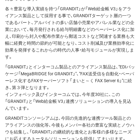
各々豊富な導入実績を持つ「GRANDIT」が「Web給金帳 V3」をアラ
イアンス製品として採用する事で、GRANDITターゲット層の一つ
であるパート、アルバイトの多い店舗小売業やアパレル業などの企
業において、毎月発行される給与明細書などのペーパーレス化に加
え、印刷から封入や配布作業から郵送コストなど関連する業務も大
幅に経費と時間の節約が可能となり、コスト削減及び業務効率化に
効果を発揮するこれからの時代の人事・給与モジュールが実現しま
す。
「GRANDIT」とインターコム製品とのアライアンス製品は、"EDIパッ
ケージ「MegaBRIDGE for GRANDIT」"、"FAX送受信を自動化・ペーパ
ーレス化するFAXサーバーソフト「まいと～く FAX Server 6」"に続
き、第３弾となります。
インフォベック及びインターコムでは、今年度30社に、この
「GRANDIT」と「Web給金帳 V3」連携ソリューションの導入を見込
んでいます。
GRANDITコンソーシアムは、今回の先進的な連携ツール製品との
アライアンスの強化等、今後もメンバー各社の豊富な実績とノウハ
ウを結集し、「GRANDIT」の継続的な進化とお客様の多様なニーズ
にお応えするトータルソリューションを提供してまいります。