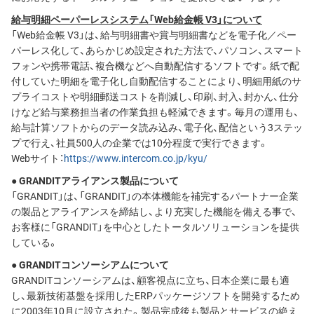
給与明細ペーパーレスシステム「Web給金帳 V3」について
「Web給金帳 V3」は、給与明細書や賞与明細書などを電子化／ペー
パーレス化して、あらかじめ設定された方法で、パソコン、スマート
フォンや携帯電話、複合機などへ自動配信するソフトです。紙で配
付していた明細を電子化し自動配信することにより、明細用紙のサ
プライコストや明細郵送コストを削減し、印刷、封入、封かん、仕分
けなど給与業務担当者の作業負担も軽減できます。毎月の運用も、
給与計算ソフトからのデータ読み込み、電子化、配信という3ステッ
プで行え、社員500人の企業では10分程度で実行できます。
Webサイト：
https://www.intercom.co.jp/kyu/
● GRANDITアライアンス製品について
「GRANDIT」は、「GRANDIT」の本体機能を補完するパートナー企業
の製品とアライアンスを締結し、より充実した機能を備える事で、
お客様に「GRANDIT」を中心としたトータルソリューションを提供
している。
● GRANDITコンソーシアムについて
GRANDITコンソーシアムは、顧客視点に立ち、日本企業に最も適
し、最新技術基盤を採用したERPパッケージソフトを開発するため
に2003年10月に設立された。製品完成後も製品とサービスの絶え