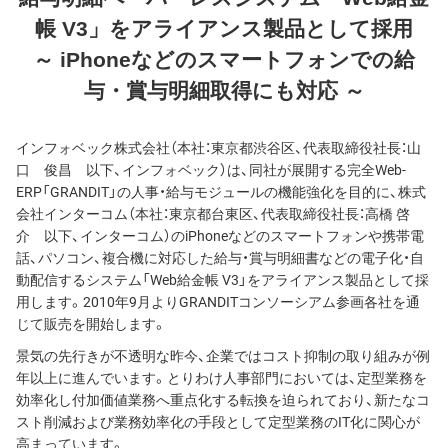
帳 V3」をアライアンス製品として採用
～ iPhoneなどのスマートフォンでの給
与・賞与明細取得にも対応 ～
インフォベック株式会社（本社：東京都渋谷区、代表取締役社長：山
口 俊昌 以下、インフォベック）は、同社が展開する完全Web-
ERP「GRANDIT」の人事・給与モジュールの機能強化を目的に、株式
会社インターコム（本社：東京都台東区、代表取締役社長：高橋 啓
介 以下、インターコム）のiPhoneなどのスマートフォンや携帯電
話、パソコン、複合機に対応した給与・賞与明細書などの電子化・自
動配信するシステム「Web給金帳 V3」をアライアンス製品として採
用します。2010年9月よりGRANDITコンソーシアム参画各社を通
じて販売を開始します。
景気の先行きが不透明な昨今、企業ではコスト抑制の取り組みが例
年以上に進んでいます。とりわけ人事部門においては、定型業務を
効率化し付加価値業務へ重点化する転換を迫られており、新たなコ
スト削減および業務効率化の手段として定型業務のIT化に関心が
高まっています。