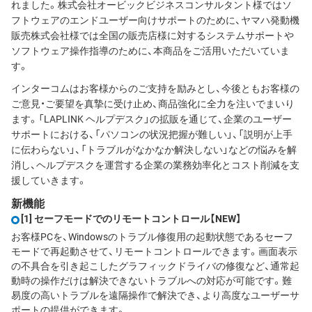
れました。株式会社オービックビジネスコンサルタント様ではソ
フトウェアのエンドユーザー向けサポートのために、ヤマハ発動機
販売株式会社様では全国の販売店様に対するシステムサポートや
ソフトウェア操作指導のために、本商品をご活用いただいていま
す。
インターコムはお客様からのご支持を励みとし、今後ともお客様の
ご意見・ご要望を真摯に受け止め、商品強化に全力を注いでまいり
ます。「LAPLINK ヘルプデスク」の拡販を通じて、企業のユーザー
サポートにおける、「パソコンの状況把握が難しい」、「説明が上手
に伝わらない」、「トラブルがなかなか解決しない」などの悩みを解
消し、ヘルプデスクを運営する企業の業務効率化とコスト削減を支
援していきます。
新機能
[1] セーフモードでのリモートコントロール
【NEW】
お客様PCを、Windowsのトラブル修復用の起動状態であるセーフ
モードで再起動させて、リモートコントロールできます。画面表示
の不具合を引き起こしたグラフィックドライバの修復など、通常起
動時の操作だけは解決できないトラブルへの対応が可能です。難
易度の高いトラブルを遠隔操作で解決でき、より高度なユーザーサ
ポートの提供ができます。