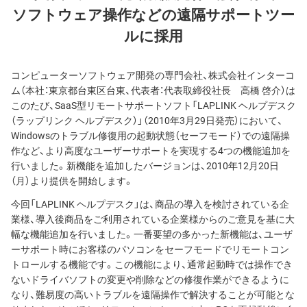
ソフトウェア操作などの遠隔サポートツー
ルに採用
コンピューターソフトウェア開発の専門会社、株式会社インターコ
ム（本社：東京都台東区台東、代表者：代表取締役社長 高橋 啓介）は
このたび、SaaS型リモートサポートソフト「LAPLINK ヘルプデスク
（ラップリンク ヘルプデスク）」（2010年3月29日発売）において、
Windowsのトラブル修復用の起動状態（セーフモード）での遠隔操
作など、より高度なユーザーサポートを実現する4つの機能追加を
行いました。新機能を追加したバージョンは、2010年12月20日
（月）より提供を開始します。
今回「LAPLINK ヘルプデスク」は、商品の導入を検討されている企
業様、導入後商品をご利用されている企業様からのご意見を基に大
幅な機能追加を行いました。一番要望の多かった新機能は、ユーザ
ーサポート時にお客様のパソコンをセーフモードでリモートコン
トロールする機能です。この機能により、通常起動時では操作でき
ないドライバソフトの変更や削除などの修復作業ができるように
なり、難易度の高いトラブルを遠隔操作で解決することが可能とな