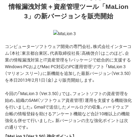
情報漏洩対策＋資産管理ツール「MaLion
3」の新バージョンを販売開始
コンピューターソフトウェア開発の専門会社、株式会社インターコ
ム（本社：東京都台東区、代表取締役社長：高橋啓介）はこのほど、企
業の情報漏洩対策とIT資産管理を1パッケージで総合的に支援する
Windows PCおよびMac PC対応のPC運用管理ソフト 「MaLion 3
（マリオン スリー）」に新機能を追加した最新バージョン（Ver.3.50）
を本日2013年2月1日（金）より販売開始します。
今回の「MaLion 3 （Ver.3.50）」では、フォントソフトの資産管理を
始め、組織のSAM（ソフトウェア資産管理）運用を支援する機能強化
を行いました。Gmailで送信したメールログの収集、ハードウェア
台帳の情報登録を助けるアンケート機能など合計10種以上の機能
強化も併せて行いました。新バージョンの主な強化ポイントは次
の通りです。
【MaLion 3（Ver.3.50） 強化ポイント】