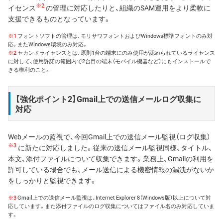
※2
イセンス
の管理に対応したりと、組織のSAM運用をより柔軟に
支援できるものとなっています。
※1
フォントソフトの管理は、モリサワフォントおよびWindows標準フォントのみ対
応。またWindows環境のみ対応。
※2
セカンドライセンスとは、原則1台の端末にのみ使用が認められているライセンス
に対して、使用許諾の範囲内で2台目の端末（モバイル機器など）にもインストールで
きる権利のこと。
【強化ポイント2】Gmail上での送信メールログ収集に
対応
Webメールの監視で、今回Gmail上での送信メール監視（ログ収集）
※3
に新たに対応しました。従来の送信メール監視同様、タイトル、
本文、添付ファイルについて収集できます。業務上、Gmailの利用を
許可している場合でも、メール送信による機密情報の漏洩がないか
をしっかりと監視できます。
※3
Gmail上での送信メール監視は、Internet Explorer 8（Windows版）以上について対
応しています。また添付ファイルのログ収集についてはファイル名のみ対応していま
す。