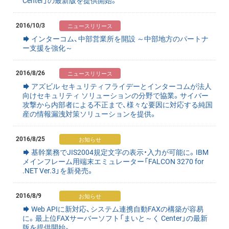
2016/10/3
インターコム、中部営業所を開設 ～中部地方のパートナ
ー支援を強化～
2016/8/26
アズビル セキュリティフライデーとインターコムが法人
向けセキュリティ ソリューションの分野で協業。サイバー
攻撃から内部者による不正まで、様々な要因に対応する純国
産の情報漏洩対策ソリューションを提供。
2016/8/25
基幹業務でJIS2004規定文字の表示・入力が可能に。IBM
メインフレーム用端末エミュレーター「FALCON 3270 for
.NET Ver.3」を新発売。
2016/8/9
Web APIに新対応、システム連携自動FAXの構築が容易
に。最上位FAXサーバーソフト「まいと～く Center」の最新
版を提供開始。