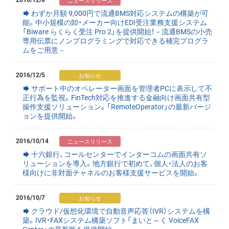
わずか月額 9,000円で流通BMS対応システムの構築が可
能。中小規模の卸・メーカー向けEDI受注業務支援システム
「Biware らくらく受注 Pro 2」を提供開始！－流通BMSの小売
専用伝票にノンプログラミングで対応できる補完プログラ
ムをご用意－
2016/12/5
サポート中のオペレーター画面を管理者PCに表示して不
正行為を監視。FinTech対応を推進する金融向け画面共有型
操作支援ソリューション。「RemoteOperator」の最新バージ
ョンを提供開始。
2016/10/14
十六銀行、コールセンターでインターコムの画面共有ソ
リューションを導入。地方銀行で初めて、個人・法人のお客
様向けに非対面チャネルのお客様支援サービスを開始。
2016/10/7
クラウド/仮想化環境で自動音声応答（IVR）システムを構
築。IVR・FAXシステム構築ソフト「まいと～く VoiceFAX
Center」の最新版を提供開始。