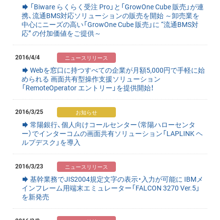
「Biware らくらく受注 Pro」と「GrowOne Cube 販売」が連
携、流通BMS対応ソリューションの販売を開始 ～卸売業を
中心にニーズの高い「GrowOne Cube 販売」に “流通BMS対
応” の付加価値をご提供～
2016/4/4
Webを窓口に持つすべての企業が月額5,000円で手軽に始
められる 画面共有型操作支援ソリューション
「RemoteOperator エントリー」を提供開始！
2016/3/25
常陽銀行、個人向けコールセンター（常陽ハローセンタ
ー）でインターコムの画面共有ソリューション「LAPLINK ヘ
ルプデスク」を導入
2016/3/23
基幹業務でJIS2004規定文字の表示・入力が可能に IBMメ
インフレーム用端末エミュレーター「FALCON 3270 Ver.5」
を新発売