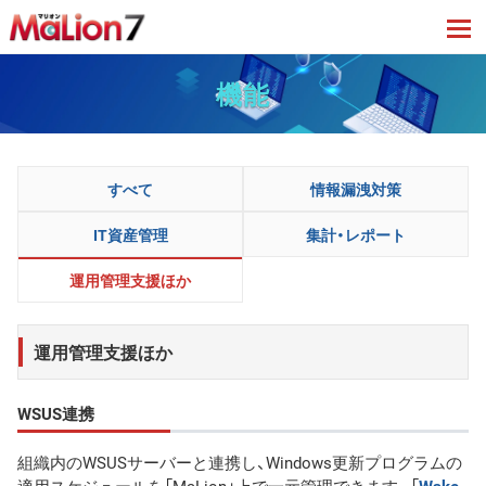
tog
機能
すべて
情報漏洩対策
IT資産管理
集計・レポート
運用管理支援ほか
運用管理支援ほか
WSUS連携
組織内のWSUSサーバーと連携し、Windows更新プログラムの