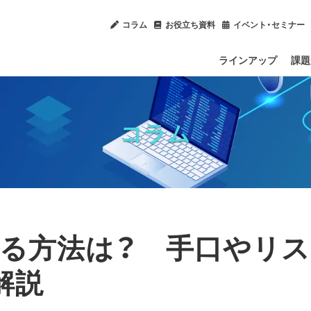
コラム
お役立ち資料
イベント・セミナー
ラインアップ
課題
内部
Ch
ソフ
IT
社内
コラム
る方法は？ 手口やリス
解説