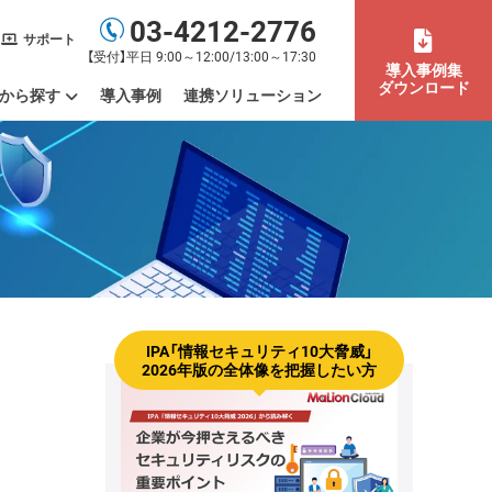
03-4212-2776
サポート
【受付】平日 9:00～12:00/13:00～17:30
導入事例集
ダウンロード
から探す
導入事例
連携ソリューション
不正による情報漏洩を防止したい
atGPTのセキュリティ対策をしたい
トウェアのライセンスを管理したい
資産管理ツールをクラウド化したい
ヘルプデスク業務を効率化したい
IPO（上場）に向けて労務管理体制を整備したい
サプライチェーン強化に向けたセキュリティ対策評価制度に対応したい
テレワーク（ハイブリッドワーク）を管理したい
業務用端末の利用場所まで
Mac端末もまとめて管理し
社内のデバイスを一元管理
OSアップデートやパッチを
PマークやISMS認証取得を
PCログを活用したい
残業（長時間労働）を管理し
IPA「情報セキュリティ10大脅威」
2026年版の全体像を把握したい方