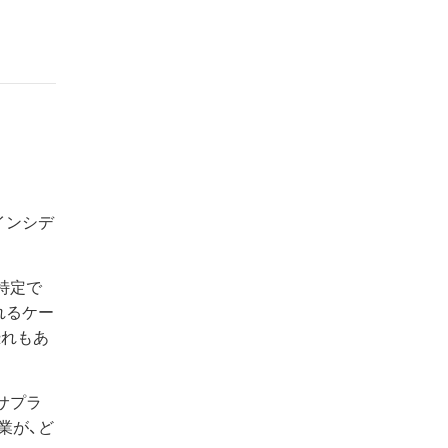
インシデ
特定で
れるケー
恐れもあ
サプラ
業が、ど