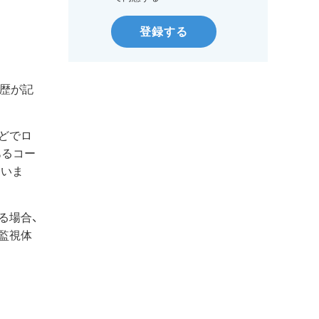
登録する
履歴が記
どでロ
あるコー
ていま
る場合、
監視体