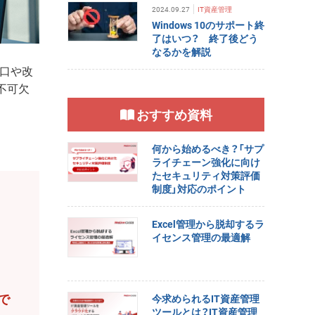
2024.09.27
IT資産管理
Windows 10のサポート終
了はいつ？ 終了後どう
なるかを解説
手口や改
不可欠
おすすめ資料
何から始めるべき？「サプ
ライチェーン強化に向け
たセキュリティ対策評価
制度」対応のポイント
Excel管理から脱却するラ
イセンス管理の最適解
で
今求められるIT資産管理
ツールとは？IT資産管理