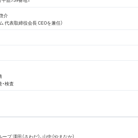
平舘759番地1
啓介
 代表取締役会長 CEOを兼任）
務
発・検査
ープ 澤田（さわだ）、山中（やまなか）