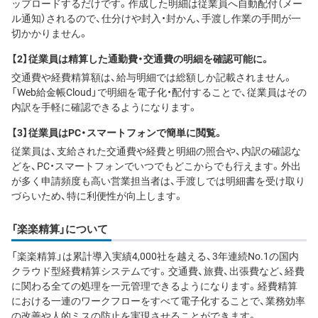
ップロードするだけです。作成した明細は従業員へ自動配付（メー
ル通知）されるので、仕分けや封入・封かん、手渡し作業の手間が一
切かかりません。
【2】従業員は精算した通勤費・交通費の明細を確認可能に。
交通費や経費精算額は、給与明細では総額しか記載されません。
「Web給金帳Cloud」で明細を電子化・配付することで、従業員はその
内訳を手軽に確認できるようになります。
【3】従業員はPC・スマートフォンで簡単に閲覧。
従業員は、支給された交通費や経費と明細の照合や、内訳の確認な
どを、PC・スマートフォンでいつでもどこからでも行えます。外出
が多く申請頻度も高い営業担当者は、手渡しでは明細書を受け取り
づらいため、特に利便性が向上します。
「楽楽精算」について
「楽楽精算」は累計導入実績4,000社を越える、3年連続No.1の国内
クラウド型経費精算システムです。交通費、旅費、出張費など、経費
に関わる全ての処理を一元管理できるようになります。経費精算
における一連のワークフローをすべて電子化することで、業務効率
の改善や人的ミスの防止を実現させることができます。