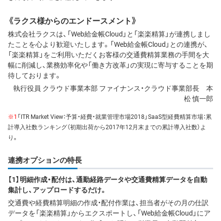
《ラクス様からのエンドースメント》
株式会社ラクスは、「Web給金帳Cloud」と「楽楽精算」が連携しまし
たことを心より歓迎いたします。「Web給金帳Cloud」との連携が、
「楽楽精算」をご利用いただくお客様の交通費精算業務の手間を大
幅に削減し、業務効率化や「働き方改革」の実現に寄与することを期
待しております。
執行役員 クラウド事業本部 ファイナンス・クラウド事業部長 本
松 慎一郎
※1
「ITR Market View：予算・経費・就業管理市場2018」SaaS型経費精算市場：累
計導入社数ランキング（初期出荷から2017年12月末までの累計導入社数）よ
り。
連携オプションの特長
【1】明細作成・配付は、通勤経路データや交通費精算データを自動
集計し、アップロードするだけ。
交通費や経費精算明細の作成・配付作業は、担当者がその月の仕訳
データを「楽楽精算」からエクスポートし、「Web給金帳Cloud」にア