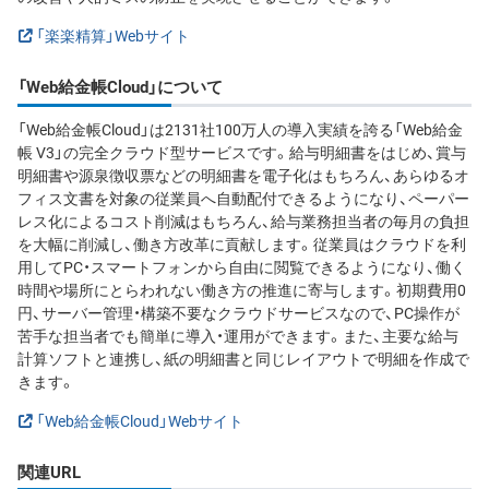
「楽楽精算」Webサイト
「Web給金帳Cloud」について
「Web給金帳Cloud」は2131社100万人の導入実績を誇る「Web給金
帳 V3」の完全クラウド型サービスです。給与明細書をはじめ、賞与
明細書や源泉徴収票などの明細書を電子化はもちろん、あらゆるオ
フィス文書を対象の従業員へ自動配付できるようになり、ペーパー
レス化によるコスト削減はもちろん、給与業務担当者の毎月の負担
を大幅に削減し、働き方改革に貢献します。従業員はクラウドを利
用してPC・スマートフォンから自由に閲覧できるようになり、働く
時間や場所にとらわれない働き方の推進に寄与します。初期費用0
円、サーバー管理・構築不要なクラウドサービスなので、PC操作が
苦手な担当者でも簡単に導入・運用ができます。また、主要な給与
計算ソフトと連携し、紙の明細書と同じレイアウトで明細を作成で
きます。
「Web給金帳Cloud」Webサイト
関連URL