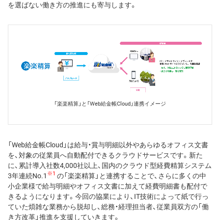
を選ばない働き方の推進にも寄与します。
「楽楽精算」と「Web給金帳Cloud」連携イメージ
「Web給金帳Cloud」は給与・賞与明細以外やあらゆるオフィス文書
を、対象の従業員へ自動配付できるクラウドサービスです。新た
に、累計導入社数4,000社以上、国内のクラウド型経費精算システム
※1
3年連続No.1
の「楽楽精算」と連携することで、さらに多くの中
小企業様で給与明細やオフィス文書に加えて経費明細書も配付で
きるようになります。今回の協業により、IT技術によって紙で行っ
ていた煩雑な業務から脱却し、総務・経理担当者、従業員双方の「働
き方改革」推進を支援していきます。