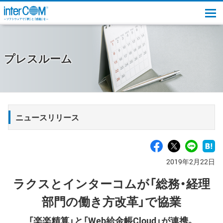
togg
プレスルーム
ニュースリリース
2019年2月22日
ラクスとインターコムが「総務・経理
部門の働き方改革」で協業
「楽楽精算」と「Web給金帳Cloud」が連携。