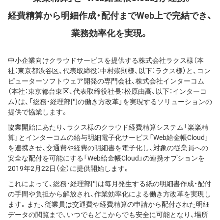
経費精算から明細作成・配付までWeb上で完結でき、
業務効率化を実現。
中小企業向けクラウドサービスを提供する株式会社ラクス様（本
社：東京都渋谷区、代表取締役：中村崇則様、以下：ラクス様）と、コン
ピューターソフトウェア開発の専門会社、株式会社インターコム
（本社：東京都台東区、代表取締役社長：松原由高、以下：インターコ
ム）は、「総務・経理部門の働き方改革」を実現するソリューションの
提供で協業します。
協業開始にあたり、ラクス様のクラウド経費精算システム「楽楽精
算」とインターコムの給与明細電子化サービス「Web給金帳Cloud」
を連携させ、交通費や経費の明細書を電子化し、対象の従業員への
安全な配付を可能にする「Web給金帳Cloud」の連携オプションを
2019年2月22日（金）に提供開始します。
これによって、総務・経理部門は毎月発生する紙の明細書作成・配付
の手間や負担から解放され、作業効率化による働き方改革を実現し
ます。また、従業員は交通費や経費精算の申請から配付された明細
データの閲覧まで、いつでもどこからでも安全に可能となり、場所