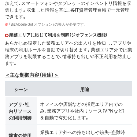
加えて、スマートフォンやタブレットのインベントリ情報を収
集します。収集した情報を基に、各IT資産管理台帳で一元管理
できます。
※
「BizMobile Go! オプション」の導入が必要です。
業務エリアに応じて利用を制御（ジオフェンス機能）
あらかじめ設定した業務エリアへの出入りを検知し、アプリや
端末の利用ルールを自動で切り替えます。業務エリア外では業
務アプリを制限することで、情報持ち出しや不正利用を防止し
ます。
＜主な制御内容（用途）＞
シーン
用途
オフィスや店舗などの指定エリア内での
アプリ・社
み、業務アプリや社内リソース（VPNなど）
内リソース
を自動で有効化します。
の利用制御
業務エリア外への持ち出しや紛失・盗難時
端末の使用