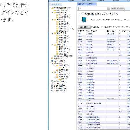
割り当てた管理
ラグインなどイ
います。