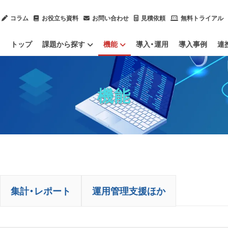
コラム
お役立ち資料
お問い合わせ
見積依頼
無料トライアル
トップ
課題から探す
機能
導入・運用
導入事例
連
内部不正による情報漏洩を防止したい
ChatGPTのセキュリティ対策をしたい
ソフトウェアのライセンスを管理したい
IT資産管理ツールをクラウド化したい
社内ヘルプデスク業務を効率化したい
情報漏洩対策
IT資産管理
集計・レポート
運用管理支援ほか
IPO（上場）に向けて労務管理体制を整備したい
サプライチェーン強化に向けたセキュリティ対策評価制度に対応したい
テレワーク（ハイブリッドワーク）を管理したい
業務用端
Mac端末
社内のデ
OSアップ
Pマークや
PCログを
残業（長時
機能
集計・レポート
運用管理支援ほか