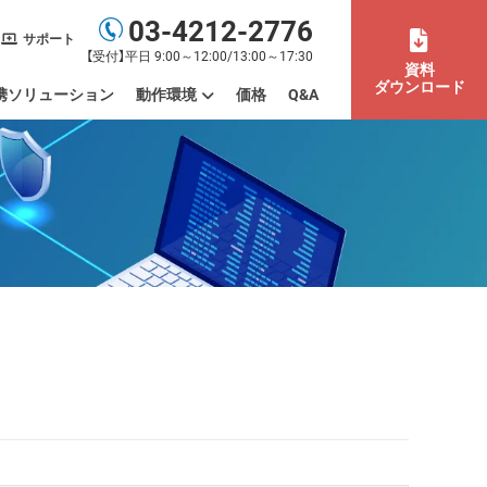
03-4212-2776
サポート
【受付】平日 9:00～12:00/13:00～17:30
資料
ダウンロード
携ソリューション
動作環境
価格
Q&A
末の利用場所まで管理したい
もまとめて管理したい
バイスを一元管理したい
デートやパッチを管理したい
ISMS認証取得を効率化したい
活用したい
間労働）を管理したい
動作環境
制限事項