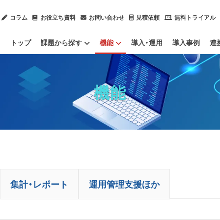
コラム
お役立ち資料
お問い合わせ
見積依頼
無料トライアル
トップ
課題から探す
機能
導入・運用
導入事例
連
内部不正による情報漏洩を防止したい
ChatGPTのセキュリティ対策をしたい
ソフトウェアのライセンスを管理したい
IT資産管理ツールをクラウド化したい
社内ヘルプデスク業務を効率化したい
情報漏洩対策
IT資産管理
集計・レポート
運用管理支援ほか
IPO（上場）に向けて労務管理体制を整備したい
サプライチェーン強化に向けたセキュリティ対策評価制度に対応したい
テレワーク（ハイブリッドワーク）を管理したい
業務用端
Mac端末
社内のデ
OSアップ
Pマークや
PCログを
残業（長時
機能
集計・レポート
運用管理支援ほか