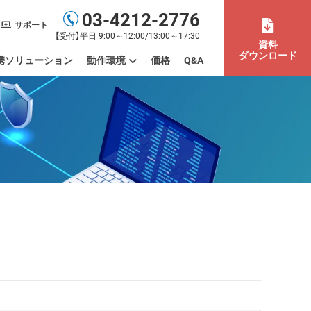
03-4212-2776
サポート
【受付】平日 9:00～12:00/13:00～17:30
資料
ダウンロード
携ソリューション
動作環境
価格
Q&A
末の利用場所まで管理したい
もまとめて管理したい
バイスを一元管理したい
デートやパッチを管理したい
ISMS認証取得を効率化したい
活用したい
間労働）を管理したい
動作環境
制限事項