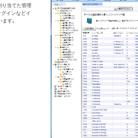
割り当てた管理
ラグインなどイ
います。