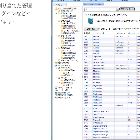
割り当てた管理
ラグインなどイ
います。