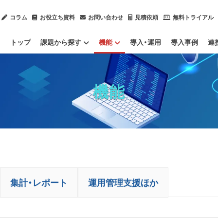
コラム
お役立ち資料
お問い合わせ
見積依頼
無料トライアル
トップ
課題から探す
機能
導入・運用
導入事例
連
内部不正による情報漏洩を防止したい
ChatGPTのセキュリティ対策をしたい
ソフトウェアのライセンスを管理したい
IT資産管理ツールをクラウド化したい
社内ヘルプデスク業務を効率化したい
情報漏洩対策
IT資産管理
集計・レポート
運用管理支援ほか
IPO（上場）に向けて労務管理体制を整備したい
サプライチェーン強化に向けたセキュリティ対策評価制度に対応したい
テレワーク（ハイブリッドワーク）を管理したい
業務用端
Mac端末
社内のデ
OSアップ
Pマークや
PCログを
残業（長時
機能
集計・レポート
運用管理支援ほか