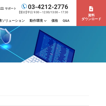
03-4212-2776
サポート
【受付】平日 9:00～12:00/13:00～17:30
資料
ダウンロード
携ソリューション
動作環境
価格
Q&A
末の利用場所まで管理したい
もまとめて管理したい
バイスを一元管理したい
デートやパッチを管理したい
ISMS認証取得を効率化したい
活用したい
間労働）を管理したい
動作環境
制限事項