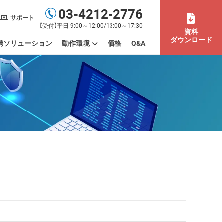
03-4212-2776
サポート
【受付】平日 9:00～12:00/13:00～17:30
資料
ダウンロード
携ソリューション
動作環境
価格
Q&A
末の利用場所まで管理したい
もまとめて管理したい
バイスを一元管理したい
デートやパッチを管理したい
ISMS認証取得を効率化したい
活用したい
間労働）を管理したい
動作環境
制限事項