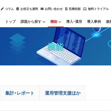
コラム
お役立ち資料
お問い合わせ
見積依頼
無料トライアル
トップ
課題から探す
機能
導入・運用
導入事例
連
内部不正による情報漏洩を防止したい
ChatGPTのセキュリティ対策をしたい
ソフトウェアのライセンスを管理したい
IT資産管理ツールをクラウド化したい
社内ヘルプデスク業務を効率化したい
情報漏洩対策
IT資産管理
集計・レポート
運用管理支援ほか
IPO（上場）に向けて労務管理体制を整備したい
サプライチェーン強化に向けたセキュリティ対策評価制度に対応したい
テレワーク（ハイブリッドワーク）を管理したい
業務用端
Mac端末
社内のデ
OSアップ
Pマークや
PCログを
残業（長時
機能
集計・レポート
運用管理支援ほか