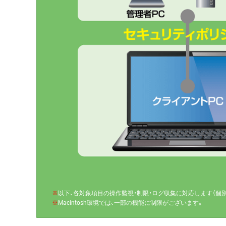
※
以下、各対象項目の操作監視・制限・ログ収集に対応します（個
※
Macintosh環境では、一部の機能に制限がございます。