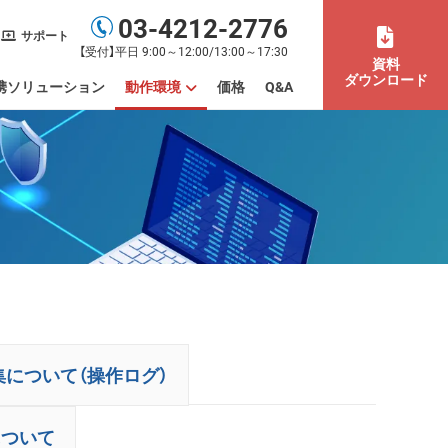
03-4212-2776
サポート
【受付】平日 9:00～12:00/13:00～17:30
資料
ダウンロード
携ソリューション
動作環境
価格
Q&A
末の利用場所まで管理したい
もまとめて管理したい
バイスを一元管理したい
デートやパッチを管理したい
ISMS認証取得を効率化したい
活用したい
間労働）を管理したい
動作環境
制限事項
集について（操作ログ）
について