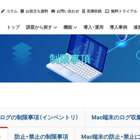
コラム
お役立ち資料
お問い合わせ
見積依頼
無料トライアル
トップ
課題から探す
機能
導入・運用
導入事例
連
内部不正による情報漏洩を防止したい
ChatGPTのセキュリティ対策をしたい
ソフトウェアのライセンスを管理したい
IT資産管理ツールをクラウド化したい
社内ヘルプデスク業務を効率化したい
情報漏洩対策
IT資産管理
集計・レポート
運用管理支援ほか
IPO（上場）に向けて労務管理体制を整備したい
サプライチェーン強化に向けたセキュリティ対策評価制度に対応したい
テレワーク（ハイブリッドワーク）を管理したい
業務用端
Mac端末
社内のデ
OSアップ
Pマークや
PCログを
残業（長時
制限事項
ログの制限事項（インベントリ）
Mac端末のログ収
）
防止・禁止の制限事項
Mac端末の防止・禁止