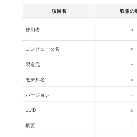
項目名
収集の
使用者
○
コンピュータ名
○
製造元
－
モデル名
○
バージョン
－
UUID
○
概要
－