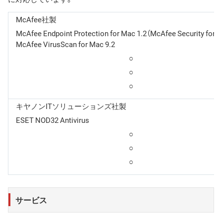
McAfee社製
McAfee Endpoint Protection for Mac 1.2（McAfee Security for M
McAfee VirusScan for Mac 9.2
○
○
○
キヤノンITソリューションズ社製
ESET NOD32 Antivirus
○
○
○
サービス