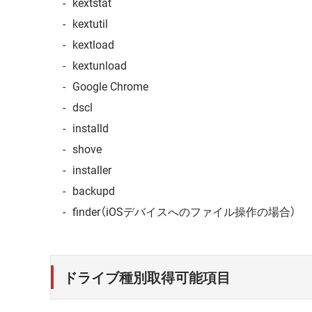
kextstat
kextutil
kextload
kextunload
Google Chrome
dscl
installd
shove
installer
backupd
finder（iOSデバイスへのファイル操作の場合）
ドライブ種別取得可能項目