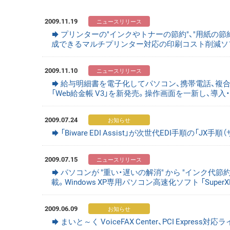
2009.11.19
プリンターの"インクやトナーの節約"、"用紙の節
成できるマルチプリンター対応の印刷コスト削減ソフト「Super
2009.11.10
給与明細書を電子化してパソコン、携帯電話、複
「Web給金帳 V3」を新発売。操作画面を一新し、導入
2009.07.24
「Biware EDI Assist」が次世代EDI手順の「JX
2009.07.15
パソコンが "重い・遅いの解消" から "インク代節約
載。Windows XP専用パソコン高速化ソフト 「SuperXP Ut
2009.06.09
まいと～く VoiceFAX Center、PCI Expre