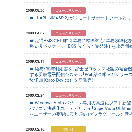
2009.05.20
「LAPLINK ASP 2」がリモートサポートツール
2009.04.07
流通BMSのEDI取引業務に標準対応！業務効率化を
務支援パッケージ 「EOS らくらく受発注」 を販売開始
2009.03.17
給与・賞与明細書を、富士ゼロックス社製の複合
する明細電子配信システム「Web給金帳 V2」シリー
for Fuji Xerox Devices」を新発売！
2009.02.24
Windows Vista パソコン専用の高速化ソ
パソコン快適化ユーティリティ「SuperVista Utiliti
～ユーザーの要望に応え、強力デフラグツールを新
2009.02.16