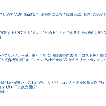
として初めて「ASP・SaaS安全・信頼性に係る情報開示認定制度」の認定
実現するEDI受注を "すぐに" 始めることができる中小規模向けEDI
！
機やプリンタから受け取り可能に！明細書の作成・配付コストを大幅
ズの複合機連携用オプション「Web給金帳 V2 セキュリティ出力オプ
フト新登場！「動作が重い」「起動が遅い」などパソコンの不調を簡単操作で解
es」を3月13日に販売開始！
搭載～