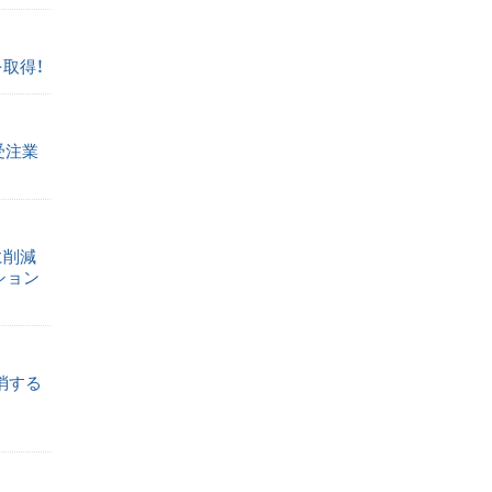
を取得！
受注業
に削減
ション
消する