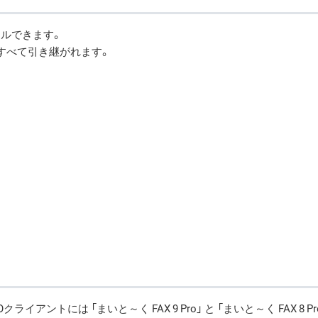
トールできます。
はすべて引き継がれます。
OHOクライアントには 「まいと～く FAX 9 Pro」 と 「まいと～く FA