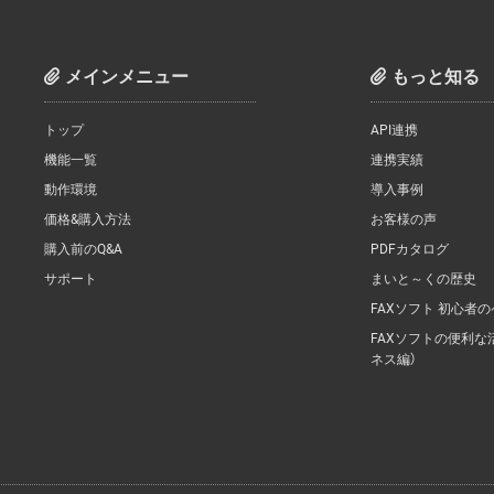
メインメニュー
もっと知る
トップ
API連携
機能一覧
連携実績
動作環境
導入事例
価格&購入方法
お客様の声
購入前のQ&A
PDFカタログ
サポート
まいと～くの歴史
FAXソフト 初心者
FAXソフトの便利な
ネス編）