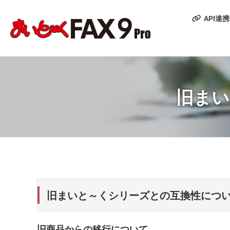
API連携
旧まい
旧まいと～くシリーズとの互換性につ
旧商品からの移行について