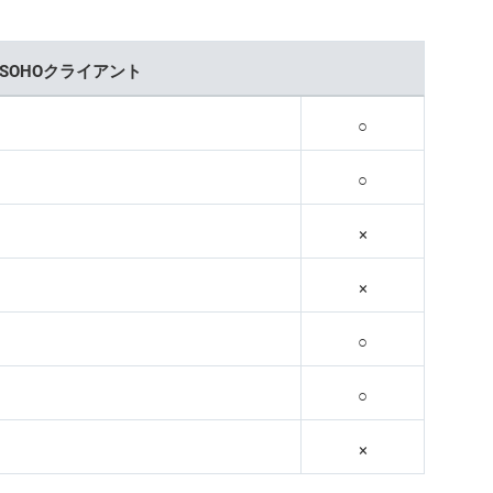
SOHOクライアント
○
○
×
×
○
○
×