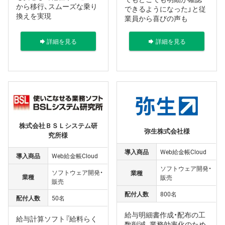
から移行、スムーズな乗り
できるようになった」と従
換えを実現
業員から喜びの声も
詳細を見る
詳細を見る
株式会社ＢＳＬシステム研
弥生株式会社様
究所様
導入商品
Web給金帳Cloud
導入商品
Web給金帳Cloud
ソフトウェア開発・
ソフトウェア開発・
業種
業種
販売
販売
配付人数
800名
配付人数
50名
給与明細書作成・配布の工
給与計算ソフト『給料らく
数削減、業務効率化のため