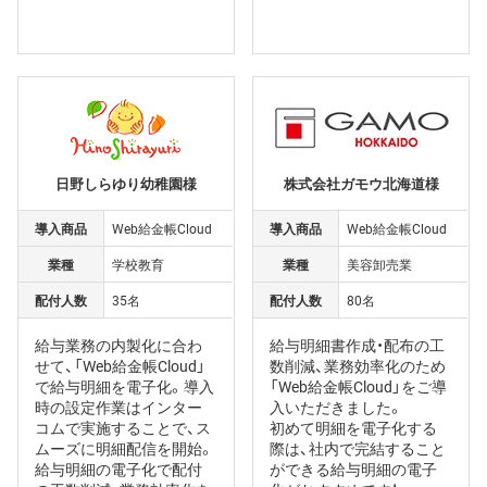
日野しらゆり幼稚園様
株式会社ガモウ北海道様
導入商品
Web給金帳Cloud
導入商品
Web給金帳Cloud
業種
学校教育
業種
美容卸売業
配付人数
35名
配付人数
80名
給与業務の内製化に合わ
給与明細書作成・配布の工
せて、「Web給金帳Cloud」
数削減、業務効率化のため
で給与明細を電子化。導入
「Web給金帳Cloud」をご導
時の設定作業はインター
入いただきました。
コムで実施することで、ス
初めて明細を電子化する
ムーズに明細配信を開始。
際は、社内で完結すること
給与明細の電子化で配付
ができる給与明細の電子