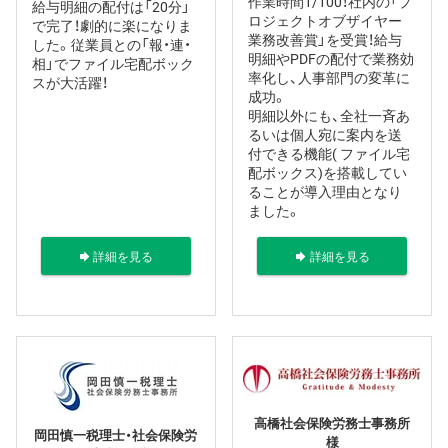
作業時間1/100！社内の「プ
給与明細の配付は「20分」
ロジェクトオブザイヤー
で完了！劇的に楽になりま
業務改善賞」を受賞！給与
した。従業員との「報・連・
明細やPDFの配付で業務効
相」でファイル宅配ボック
率化し、人事部門の変革に
スが大活躍！
成功。
明細以外にも、全社一斉あ
るいは個人宛に案内を送
付できる機能( ファイル宅
配ボックス)を搭載してい
ることが導入理由となり
ました。
詳細を見る
詳細を見る
高橋社会保険労務士事務所
岡田慎一税理士・社会保険労
様