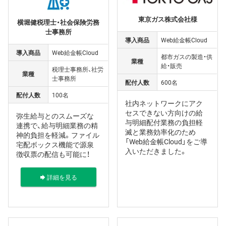
東京ガス株式会社様
横堀健税理士・社会保険労務
士事務所
導入商品
Web給金帳Cloud
導入商品
Web給金帳Cloud
都市ガスの製造・供
業種
給・販売
税理士事務所、社労
業種
士事務所
配付人数
600名
配付人数
100名
社内ネットワークにアク
セスできない方向けの給
弥生給与とのスムーズな
与明細配付業務の負担軽
連携で、給与明細業務の精
滅と業務効率化のため
神的負担を軽減。ファイル
「Web給金帳Cloud」をご導
宅配ボックス機能で源泉
入いただきました。
徴収票の配信も可能に！
詳細を見る