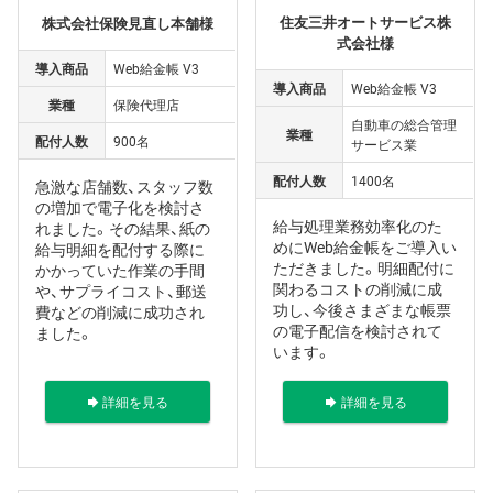
住友三井オートサービス株
株式会社保険見直し本舗様
式会社様
導入商品
Web給金帳 V3
導入商品
Web給金帳 V3
業種
保険代理店
自動車の総合管理
業種
配付人数
900名
サービス業
配付人数
1400名
急激な店舗数、スタッフ数
の増加で電子化を検討さ
給与処理業務効率化のた
れました。その結果、紙の
めにWeb給金帳をご導入い
給与明細を配付する際に
ただきました。明細配付に
かかっていた作業の手間
関わるコストの削減に成
や、サプライコスト、郵送
功し、今後さまざまな帳票
費などの削減に成功され
の電子配信を検討されて
ました。
います。
詳細を見る
詳細を見る