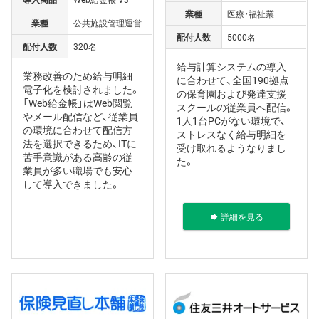
業種
医療・福祉業
業種
公共施設管理運営
配付人数
5000名
配付人数
320名
給与計算システムの導入
業務改善のため給与明細
に合わせて、全国190拠点
電子化を検討されました。
の保育園および発達支援
「Web給金帳」はWeb閲覧
スクールの従業員へ配信。
やメール配信など、従業員
1人1台PCがない環境で、
の環境に合わせて配信方
ストレスなく給与明細を
法を選択できるため、ITに
受け取れるようなりまし
苦手意識がある高齢の従
た。
業員が多い職場でも安心
して導入できました。
詳細を見る