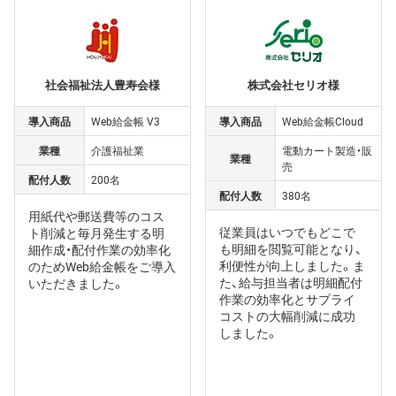
社会福祉法人豊寿会様
株式会社セリオ様
導入商品
Web給金帳 V3
導入商品
Web給金帳Cloud
業種
介護福祉業
電動カート製造・販
業種
売
配付人数
200名
配付人数
380名
用紙代や郵送費等のコス
従業員はいつでもどこで
ト削減と毎月発生する明
も明細を閲覧可能となり、
細作成・配付作業の効率化
利便性が向上しました。ま
のためWeb給金帳をご導入
た、給与担当者は明細配付
いただきました。
作業の効率化とサプライ
コストの大幅削減に成功
しました。