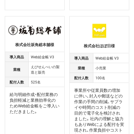
株式会社坂角総本舖様
株式会社ほぼ日様
導入商品
Web給金帳 V3
導入商品
Web給金帳 V3
えびせんべいの製
業種
小売業
業種
造と販売
配付人数
100名
配付人数
525名
事業所や従業員数の増加
給与明細作成・配付業務の
に伴い、封入や郵送などの
負担軽減と業務効率化の
作業の手間の削減、サプラ
ためWeb給金帳をご導入い
イや時間のコスト削減の
ただきました。
目的で電子化を検討され
ました。社内の理解と協力
もありWebによる配付を実
現され、作業負担やコスト