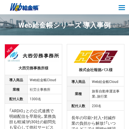
tog
Web給金帳シリーズ 導入事例
大西労務事務所様
株式会社報徳バス様
導入商品
Web給金帳Cloud
導入商品
Web給金帳Cloud
業種
社労士事務所
旅客自動車運送事
業種
業、旅行業
配付人数
1300名
配付人数
230名
「ARDIO」との公式連携で
明細配信を早期化、業務負
長年の印刷・封入・封緘作
担も軽減！約30社の顧問先
業の負担から解放！「いつ
も安心して他社サービス
でもどこでも明細が確認