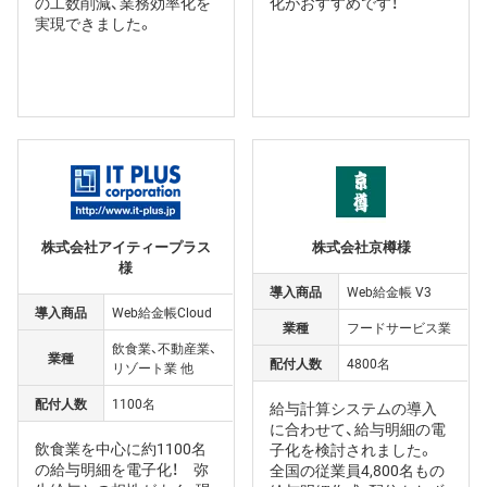
の工数削減、業務効率化を
化がおすすめです！
実現できました。
株式会社アイティープラス
株式会社京樽様
様
導入商品
Web給金帳 V3
導入商品
Web給金帳Cloud
業種
フードサービス業
飲食業、不動産業、
業種
配付人数
4800名
リゾート業 他
配付人数
1100名
給与計算システムの導入
に合わせて、給与明細の電
飲食業を中心に約1100名
子化を検討されました。
の給与明細を電子化！ 弥
全国の従業員4,800名もの