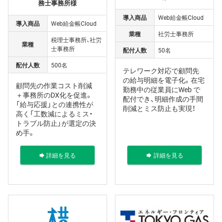
務士事務所様
導入商品
Web給金帳Cloud
導入商品
Web給金帳Cloud
業種
社労士事務所
税理士事務所、社労
業種
士事務所
配付人数
50名
配付人数
500名
テレワーク対応で顧問先
の給与明細を電子化。在宅
顧問先の作業コスト削減
勤務中の従業員にWeb で
＋事務所のDX化を促進。
配付でき、明細作成の手間
「給与応援」との連携性が
削減とミス防止も実現！
高く「工数減によるミス・
トラブル防止」が選定の決
め手。
詳細を見る
詳細を見る