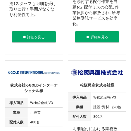
を添付する配付作業を自
消！スタッフも明細を受け
動化。配付ミスの心配、作
取りに行く手間がなくな
業負担から解放され、給与
り利便性向上。
業務受託サービスを効率
化。
詳細を見る
詳細を見る
株式会社K-GOLDインターナ
松阪興産株式会社様
ショナル様
導入商品
Web給金帳 V3
導入商品
Web給金帳 V3
業種
建設・資材・その他
業種
小売業
配付人数
800名
配付人数
400名
明細配付における業務改