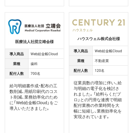
ハウスウェル株式会社様
医療法人社団立靖会様
導入商品
Web給金帳Cloud
導入商品
Web給金帳Cloud
業種
不動産業
業種
歯科
配付人数
120名
配付人数
700名
従業員数の増加に伴い、給
給与明細書作成・配布の工
与明細の電子化を検討さ
数削減、用紙印刷代のコス
れました。「給料らくだプ
ト削減、業務効率化のため
ロ」との円滑な連携で明細
に「Web給金帳Cloud」をご
配付業務の作業時間を大
導入いただきました。
幅に短縮し、業務効率化を
実現されています。