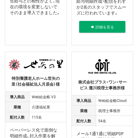
生給与との相性がよく、現
給与明細作成・配信をわず
在の環境を変更しないで
か2名のスタッフでスムー
そのまま導入できました。
ズに行われています。
詳細を見る
特別養護老人ホーム世矢の
株式会社プラス・ワン・サー
里（社会福祉法人月居会）様
ビス 瀧川税理士事務所様
導入商品
Web給金帳 V3
導入商品
Web給金帳Cloud
業種
介護福祉業
業種
税理士事務所
配付人数
115名
配付人数
54名
ペーパーレス化で面倒な
メール1通1通に明細PDF
明細作成、封入作業を解