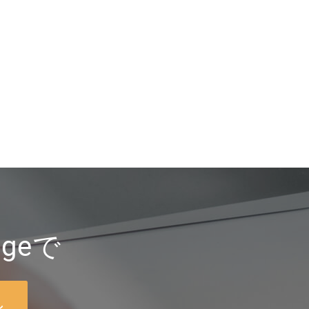
geで
し