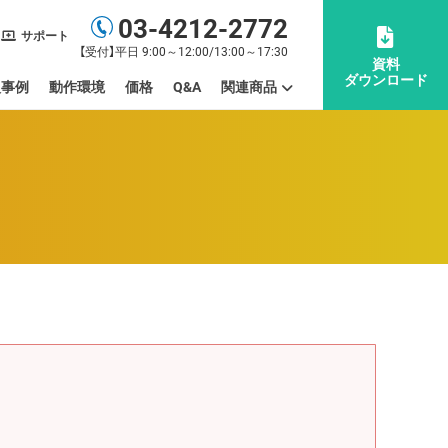
03-4212-2772
サポート
【受付】平日 9:00～12:00/13:00～17:30
資料
ダウンロード
入事例
動作環境
価格
Q&A
関連商品
Biwareシリーズ
Biware Cloud
Biware EDI Station 2
Biware らくらく受注 Pro 2
Biware JXクライアント
Biware 全銀TCPクライアント