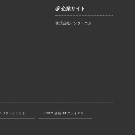
企業サイト
株式会社インターコム
re JXクライアント
Biware 全銀TCPクライアント