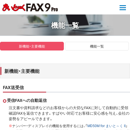
tog
機能一覧
新機能・主要機能
機能一覧
新機能・主要機能
FAX送受信
受信FAXへの自動返信
注文書や資料請求などのお客様からの大切なFAXに対して自動的に受領
確認FAXを返信できます。すばやい対応でお客様に安心感を与え、会社の
姿勢をアピールできます。
※
ナンバー・ディスプレイの機能を使用するには、「
MD50M for まいと～く II
」