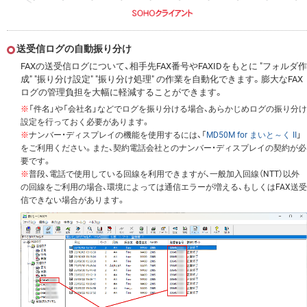
送受信ログの自動振り分け
FAXの送受信ログについて、相手先FAX番号やFAXIDをもとに "フォルダ作
成" "振り分け設定" "振り分け処理" の作業を自動化できます。膨大なFAX
ログの管理負担を大幅に軽減することができます。
※
「件名」や「会社名」などでログを振り分ける場合、あらかじめログの振り分け
設定を行っておく必要があります。
※
ナンバー・ディスプレイの機能を使用するには、「
MD50M for まいと～く II
」
をご利用ください。また、契約電話会社とのナンバー・ディスプレイの契約が必
要です。
※
普段、電話で使用している回線を利用できますが、一般加入回線（NTT）以外
の回線をご利用の場合、環境によっては通信エラーが増える、もしくはFAX送受
信できない場合があります。